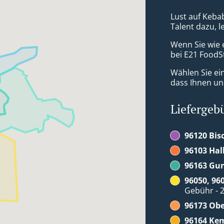
Lust auf Kebab
Talent dazu, 
Wenn Sie wie 
bei E21 FoodSt
Wählen Sie ei
dass Ihnen uns
Liefergeb
96120 Bis
96103 Hal
96163 Gu
96050, 96
Gebühr - 2
96173 Ob
96164 Ke