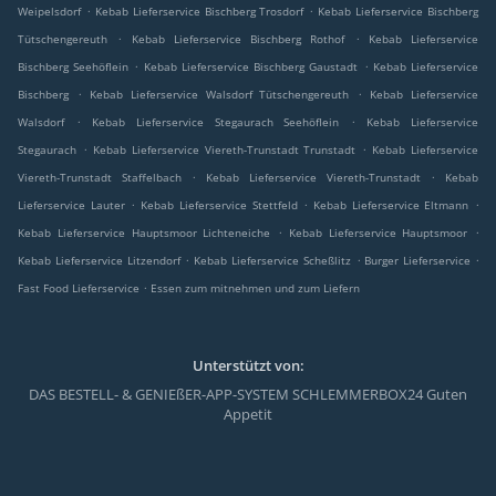
.
.
Weipelsdorf
Kebab Lieferservice Bischberg Trosdorf
Kebab Lieferservice Bischberg
.
.
Tütschengereuth
Kebab Lieferservice Bischberg Rothof
Kebab Lieferservice
.
.
Bischberg Seehöflein
Kebab Lieferservice Bischberg Gaustadt
Kebab Lieferservice
.
.
Bischberg
Kebab Lieferservice Walsdorf Tütschengereuth
Kebab Lieferservice
.
.
Walsdorf
Kebab Lieferservice Stegaurach Seehöflein
Kebab Lieferservice
.
.
Stegaurach
Kebab Lieferservice Viereth-Trunstadt Trunstadt
Kebab Lieferservice
.
.
Viereth-Trunstadt Staffelbach
Kebab Lieferservice Viereth-Trunstadt
Kebab
.
.
.
Lieferservice Lauter
Kebab Lieferservice Stettfeld
Kebab Lieferservice Eltmann
.
.
Kebab Lieferservice Hauptsmoor Lichteneiche
Kebab Lieferservice Hauptsmoor
.
.
.
Kebab Lieferservice Litzendorf
Kebab Lieferservice Scheßlitz
Burger Lieferservice
.
Fast Food Lieferservice
Essen zum mitnehmen und zum Liefern
Unterstützt von:
DAS BESTELL- & GENIEßER-APP-SYSTEM SCHLEMMERBOX24 Guten
Appetit