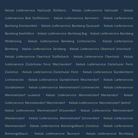
.
.
Kebab Lieferservice Hallstadt Dörfleins
Kebab Lieferservice Hallstadt
Kebab
.
.
Lieferservice Bad Staffelstein
Kebab Lieferservice Kemmern
Kebab Lieferservice
.
.
Bamberg Kramersfeld
Kebab Lieferservice Bamberg Gaustadt
Kebab Lieferservice
.
.
Bamberg Seehöflein
Kebab Lieferservice Bamberg Bug
Kebab Lieferservice Bamberg
.
.
Wildensorg
Kebab Lieferservice Bamberg Lichteneiche
Kebab Lieferservice
.
.
.
Bamberg
Kebab Lieferservice Semberg
Kebab Lieferservice Oberhaid Unterhaid
.
.
Kebab Lieferservice Oberhaid Staffelbach
Kebab Lieferservice Oberhaid
Kebab
.
Lieferservice Zückshuter Forst Weichendorf
Kebab Lieferservice Zückshuter Forst
.
.
Zückshut
Kebab Lieferservice Zückshuter Forst
Kebab Lieferservice Gundelsheim
.
.
Lichteneiche
Kebab Lieferservice Gundelsheim Weichendorf
Kebab Lieferservice
.
.
Gundelsheim
Kebab Lieferservice Memmelsdorf Lichteneiche
Kebab Lieferservice
.
.
Memmelsdorf Laubend
Kebab Lieferservice Memmelsdorf Merkendorf
Kebab
.
.
Lieferservice Memmelsdorf Weichendorf
Kebab Lieferservice Memmelsdorf Seehof
.
Kebab Lieferservice Memmelsdorf Drosendorf
Kebab Lieferservice Memmelsdorf
.
.
Meedensdorf
Kebab Lieferservice Memmelsdorf Schmerldorf
Kebab Lieferservice
.
.
Memmelsdorf
Kebab Lieferservice Breitengüßbach Zückshut
Kebab Lieferservice
.
.
Breitengüßbach
Kebab Lieferservice Baunach
Kebab Lieferservice Bischberg