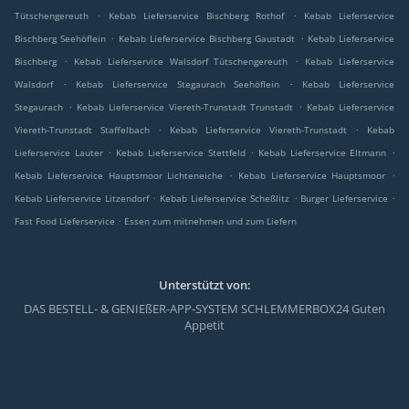
.
.
Tütschengereuth
Kebab Lieferservice Bischberg Rothof
Kebab Lieferservice
.
.
Bischberg Seehöflein
Kebab Lieferservice Bischberg Gaustadt
Kebab Lieferservice
.
.
Bischberg
Kebab Lieferservice Walsdorf Tütschengereuth
Kebab Lieferservice
.
.
Walsdorf
Kebab Lieferservice Stegaurach Seehöflein
Kebab Lieferservice
.
.
Stegaurach
Kebab Lieferservice Viereth-Trunstadt Trunstadt
Kebab Lieferservice
.
.
Viereth-Trunstadt Staffelbach
Kebab Lieferservice Viereth-Trunstadt
Kebab
.
.
.
Lieferservice Lauter
Kebab Lieferservice Stettfeld
Kebab Lieferservice Eltmann
.
.
Kebab Lieferservice Hauptsmoor Lichteneiche
Kebab Lieferservice Hauptsmoor
.
.
.
Kebab Lieferservice Litzendorf
Kebab Lieferservice Scheßlitz
Burger Lieferservice
.
Fast Food Lieferservice
Essen zum mitnehmen und zum Liefern
Unterstützt von:
DAS BESTELL- & GENIEßER-APP-SYSTEM SCHLEMMERBOX24 Guten
Appetit