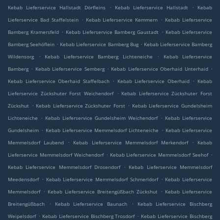
.
.
Kebab Lieferservice Hallstadt Dörfleins
Kebab Lieferservice Hallstadt
Kebab
.
.
Lieferservice Bad Staffelstein
Kebab Lieferservice Kemmern
Kebab Lieferservice
.
.
Bamberg Kramersfeld
Kebab Lieferservice Bamberg Gaustadt
Kebab Lieferservice
.
.
Bamberg Seehöflein
Kebab Lieferservice Bamberg Bug
Kebab Lieferservice Bamberg
.
.
Wildensorg
Kebab Lieferservice Bamberg Lichteneiche
Kebab Lieferservice
.
.
.
Bamberg
Kebab Lieferservice Semberg
Kebab Lieferservice Oberhaid Unterhaid
.
.
Kebab Lieferservice Oberhaid Staffelbach
Kebab Lieferservice Oberhaid
Kebab
.
Lieferservice Zückshuter Forst Weichendorf
Kebab Lieferservice Zückshuter Forst
.
.
Zückshut
Kebab Lieferservice Zückshuter Forst
Kebab Lieferservice Gundelsheim
.
.
Lichteneiche
Kebab Lieferservice Gundelsheim Weichendorf
Kebab Lieferservice
.
.
Gundelsheim
Kebab Lieferservice Memmelsdorf Lichteneiche
Kebab Lieferservice
.
.
Memmelsdorf Laubend
Kebab Lieferservice Memmelsdorf Merkendorf
Kebab
.
.
Lieferservice Memmelsdorf Weichendorf
Kebab Lieferservice Memmelsdorf Seehof
.
Kebab Lieferservice Memmelsdorf Drosendorf
Kebab Lieferservice Memmelsdorf
.
.
Meedensdorf
Kebab Lieferservice Memmelsdorf Schmerldorf
Kebab Lieferservice
.
.
Memmelsdorf
Kebab Lieferservice Breitengüßbach Zückshut
Kebab Lieferservice
.
.
Breitengüßbach
Kebab Lieferservice Baunach
Kebab Lieferservice Bischberg
.
.
Weipelsdorf
Kebab Lieferservice Bischberg Trosdorf
Kebab Lieferservice Bischberg